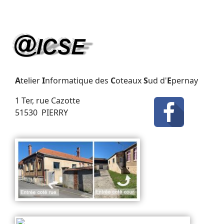
A
telier
I
nformatique des
C
oteaux
S
ud d'
E
pernay
1 Ter, rue Cazotte
51530 PIERRY