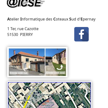
A
telier
I
nformatique des
C
oteaux
S
ud d'
E
pernay
1 Ter, rue Cazotte
51530 PIERRY