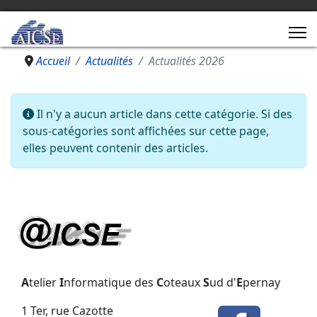
Accueil
Actualités
Actualités 2026
Information
Il n'y a aucun article dans cette catégorie. Si des
sous-catégories sont affichées sur cette page,
elles peuvent contenir des articles.
A
telier
I
nformatique des
C
oteaux
S
ud d'
E
pernay
1 Ter, rue Cazotte